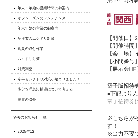
第5回 関西
年末・年始の営業時間の御案内
オフシーズンのメンテナンス
年末年始の営業の御案内
【開催日】2
草津市のムクドリ対策
【開催時間】1
真夏の取付作業
【会 場】
ムクドリ対策
【小間番号】
【展示会HP
対策調査
今年もムクドリ対策が始まりました！
電子版招待
指定管理鳥獣捕獲について考える
●下記より
装置の取外し
電子招待券
※こちらが
過去のお知らせ一覧
す！
2025年12月
※出力不要