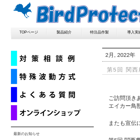
TOPページ
製品紹介
特注品作製
導入実
2月, 2022年
第5回 関
ご訪問頂き
エイカー鳥獣被
またも宣伝
最新のお知らせ