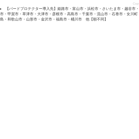
Copy
【バードプロテクター導入先】姫路市・富山市・浜松市・さいたま市・越谷市
市・甲賀市・草津市・大津市・彦根市・高島市・千葉市・流山市・石巻市・女川
島・和歌山市・山形市・金沢市・福島市・桶川市 他【順不同】