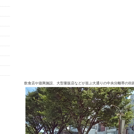
飲食店や遊興施設、大型量販店などが並ぶ大通りの中央分離帯の街