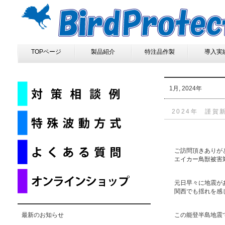
TOPページ
製品紹介
特注品作製
導入実
1月, 2024年
2024年 謹賀
ご訪問頂きありが
エイカー鳥獣被害
元日早々に地震が
関西でも揺れを感
最新のお知らせ
この能登半島地震