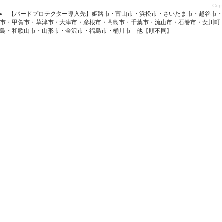
Copy
【バードプロテクター導入先】姫路市・富山市・浜松市・さいたま市・越谷市
市・甲賀市・草津市・大津市・彦根市・高島市・千葉市・流山市・石巻市・女川
島・和歌山市・山形市・金沢市・福島市・桶川市 他【順不同】